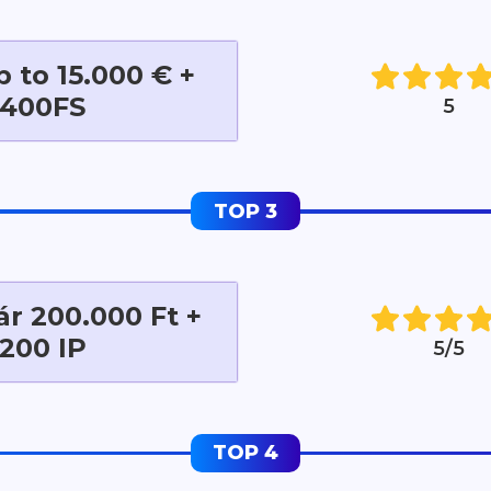
 to 15.000 € +
400FS
5
r 200.000 Ft +
200 IP
5/5