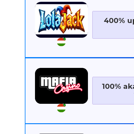
400% up
100% aká