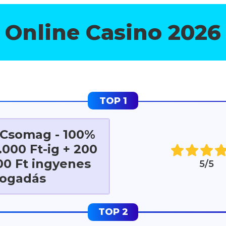
Online Casino 2026
 Csomag - 100%
.000 Ft-ig + 200
000 Ft ingyenes
5/5
fogadás