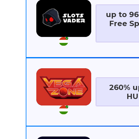
up to 96
Free Sp
260% up
HU