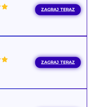
ZAGRAJ TERAZ
ZAGRAJ TERAZ