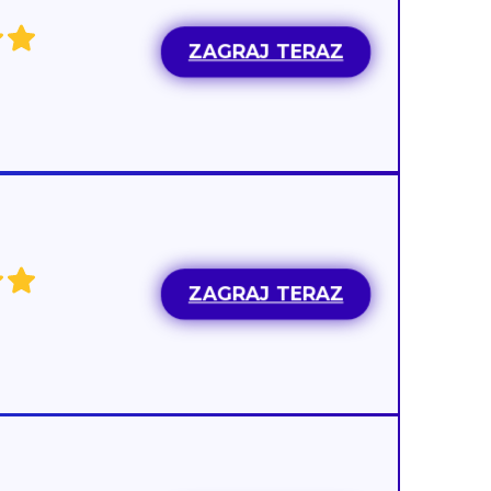
ZAGRAJ TERAZ
ZAGRAJ TERAZ