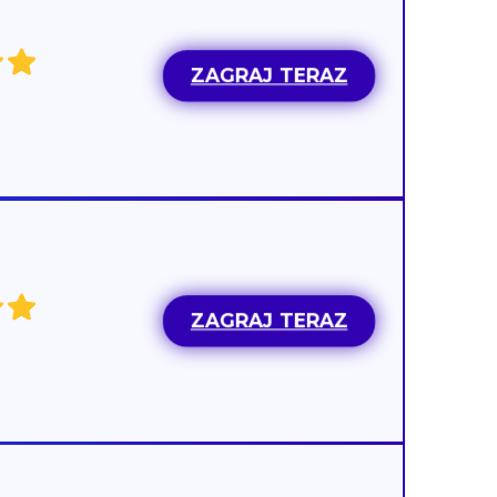
ZAGRAJ TERAZ
ZAGRAJ TERAZ